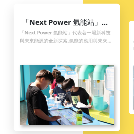
「Next Power 氫能站」展
廳闖關活動
「Next Power 氫能站」代表著一場新科技
與未來能源的全新探索,氫能的應用與未來生
活緊密連結,體驗氫能互動設施，闖關成功即
可兌換科學節小禮物，詳細資訊請洽本館官
方網站最新消息。