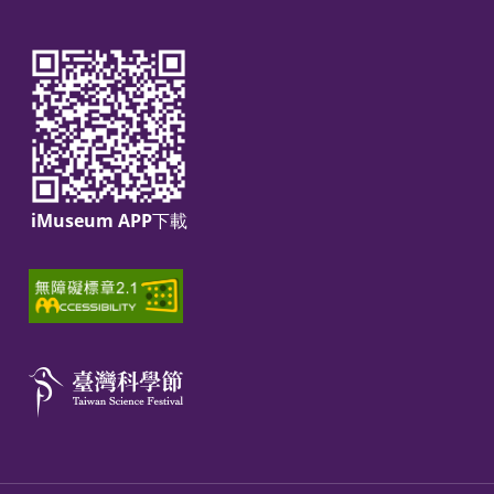
iMuseum APP下載