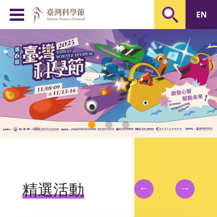
臺灣科學節 Taiwan Scien
EN
←
→