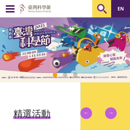
臺灣科學節 Taiwan Scien
EN
←
→