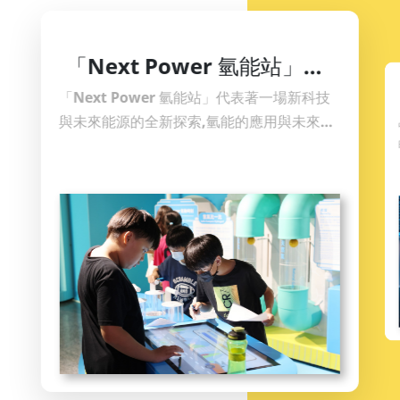
「Next Power 氫能站」展
廳闖關活動
「Next Power 氫能站」代表著一場新科技
與未來能源的全新探索,氫能的應用與未來生
活緊密連結,體驗氫能互動設施，闖關成功即
可兌換科學節小禮物，詳細資訊請洽本館官
方網站最新消息。