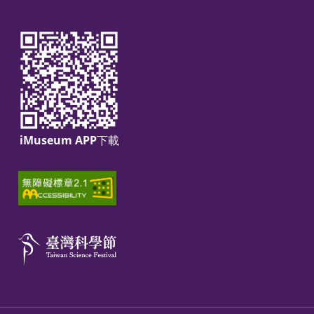
iMuseum APP下載